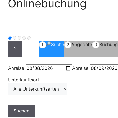
Onlinebuchung
Suche
Angebote
Buchung
1
2
3
<
Anreise
Abreise
Unterkunftsart